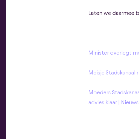
Laten we daarmee b
Minister overlegt m
Meisje Stadskanaal 
Moeders Stadskanaal 
advies klaar | Nieuws 