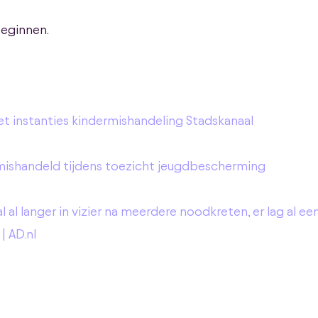
eginnen.
et instanties kindermishandeling Stadskanaal
mishandeld tijdens toezicht jeugdbescherming
al langer in vizier na meerdere noodkreten, er lag al e
| AD.nl