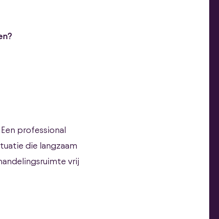
en
?
. Een professional
ituatie die langzaam
handelingsruimte vrij